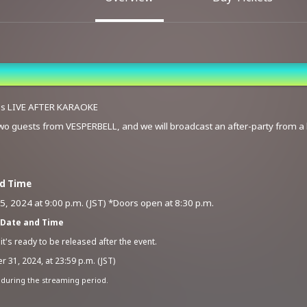
s LIVE AFTER KARAOKE
 two guests from VESPERBELL, and we will broadcast an after-party from a
nd Time
25
, 2024
at 9:00 p.m. (JST) *Doors open at 8:30 p.m.
 Date and Time
t's ready to be released after the event.
 31, 2024, at 23:59 p.m. (JST)
 during the streaming period.