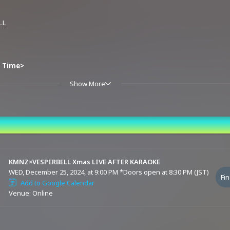
LL
vance Sale (Lottery)
d Time>
mber 14, 2024, 10:30 p.m. (JST)
Show More
r 31, 2024, 9:00 p.m. (JST)
nd Time
KMNZ×VESPERBELL Xmas LIVE AFTER KARAOKE
ーカラオケ
WED, December 25, 2024, at 9:00 PM
*Doors open at 8:30 PM (JST)
Fin
Add to Google Calendar
Venue: Online