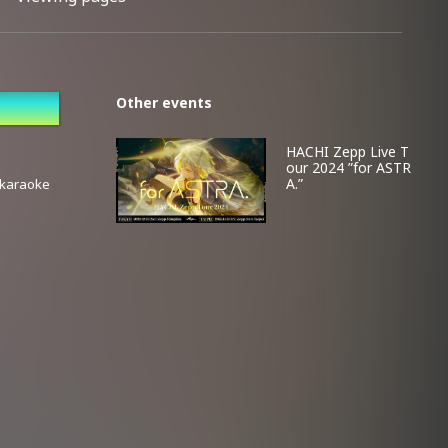
Other events
HACHI Zepp Live T
our 2024 ”for ASTR
A.”
 karaoke