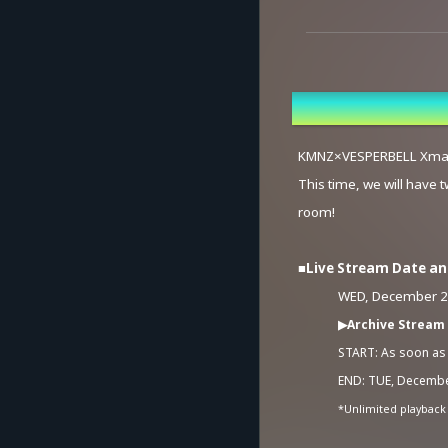
Overview
KMNZ×VESPERBELL Xma
This time, we will have
room!
■Live Stream Date a
WED, December 
▶Archive Stream
START: As soon as i
END: TUE, December
*Unlimited playback