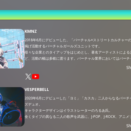
st
KMNZ
2018年6月にデビューした、「バーチャル×ストリートカルチャー
掲げ活動するバーチャルガールズユニットです。
様々な企業とのタイアップをはじめとし、著名アーティストによる
ど、活動の幅は多岐に渡ります。バーチャル業界においてはバーチ
YouTuber黎明期より活動を続けてきたこともあり、業界内外で高
S
得してきました。
2023年12月、新体制へ移行するため活動を休止し、
半年の休止期
存メンバーである「LITA（リタ）」に加え、新規メンバーとして
VESPERBELL
スキーの姉妹である「TINA（ティナ）」と「NERO（ネロ）」を迎
制のガールズユニットとして、2024年5月19日（日）よりXアカウ
2020年6月にデビューした「ヨミ」「カスカ」二人からなるバーチ
YouTubeチャンネルを公開し活動開始しました。
ズデュオ。
キャラクターデザインはイラストレーターのろるあ氏。
全くタイプの異なる二人の歌声を武器に、J-POP、J-ROCK、アニ
軸にしたカバー楽曲とオリジナル楽曲の両軸で、YouTubeを主戦
S
拡大中。