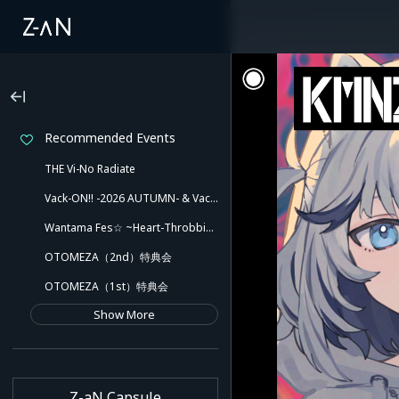
Recommended Events
THE Vi-No Radiate
Vack-ON!! -2026 AUTUMN- & Vack-ON!! -Blink side-
Wantama Fes☆ ~Heart-Throbbing! Inuyama Tamaki and Her Pleasant Friends!! There Might Even Be a Slip!~
OTOMEZA（2nd）特典会
OTOMEZA（1st）特典会
Show More
Z-aN Capsule