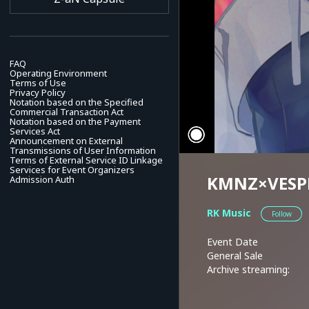
FAQ
Operating Environment
Terms of Use
Privacy Policy
Notation based on the Specified
Commercial Transaction Act
Notation based on the Payment
Services Act
Announcement on External
Transmissions of User Information
Terms of External Service ID Linkage
Services for Event Organizers
KMNZ×VESPE
Admission Auth
RK Music
Follow
Event Date
General Sale
Archive streaming: