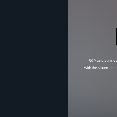
RK Music is a mus
With the statement 