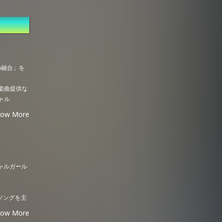
の融合」を
楽曲提供な
ャル
い評価を獲
how More
間を経て
既
シベリアンハ
えた3名体
ントおよび
ャルガール
メソングを主
場にファンを
how More