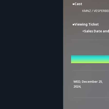
■Cast
KMNZ / VESPERBE
Ad
■Viewing Ticket
<Sales Date an
START: SAT, Dece
END: TUE, Decembe
Event Date a
<Price>
2,000 yen
#KMNZクリスマスアフタ
WED, December 25,
2024,