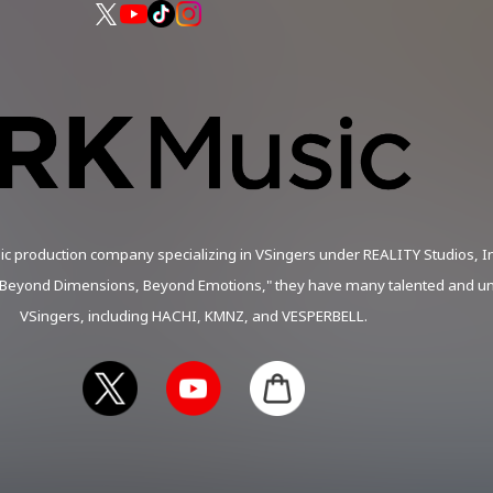
現在YouTube登録者数は28万人を突破。
2024年6月に活動4周年を迎え、Warner Music Japanよりメジ
ic production company specializing in VSingers under REALITY Studios, In
"Beyond Dimensions, Beyond Emotions," they have many talented and u
VSingers, including HACHI, KMNZ, and VESPERBELL.