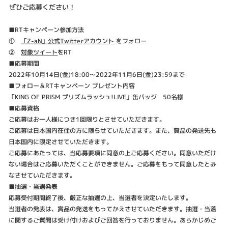
ぜひご応募ください！
■RTキャンペーン参加方法
①
「Z-aN」公式Twitterアカウント
をフォロー
②
対象ツイート
をRT
■応募期間
2022年10月14日(金)18:00～2022年11月6日(金)23:59まで
■フォロー＆RTキャンペーン プレゼント内容
「KING OF PRISM プリズムラッシュ!LIVE」缶バッジ 50名様
■応募資格
ご応募はお一人様につき1回限りとさせていただきます。
ご応募は日本国内在住の方に限らせていただきます。また、賞品の発送先も
日本国内に限定させていただきます。
ご応募にあたっては、当応募要項に同意の上ご応募ください。同意いただけ
ない場合はご応募いただくことができません。ご応募をもって同意したとみ
なさせていただきます。
■抽選・当選発表
応募受付期間終了後、厳正な抽選の上、当選者を決定いたします。
当選者の発表は、賞品の発送をもってかえさせていただきます。抽選・当落
に関するご質問は受け付けおよびご回答を行っておりません。あらかじめご