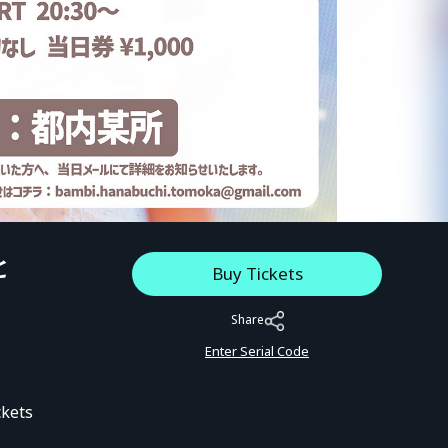
と
Buy Tickets
Share
Enter Serial Code
ckets