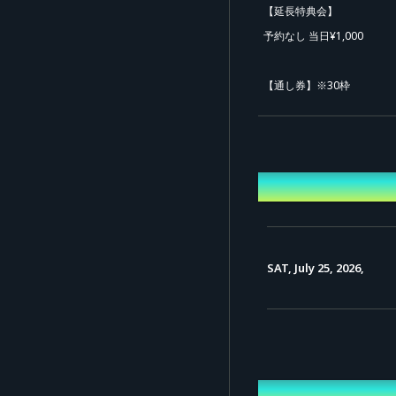
【延長特典会】
予約なし 当日¥1,000
【通し券】※30枠
前売¥4,000
※当日券の販売はございま
※チケット販売日時:2026年7月
Event Date a
✅ アフターパーティー
OPEN 18:00 / START 18:20
SAT, July 25, 2026,
・花渕亭1日限定開店！豚
・お楽しみゲーム大会も開
・他にも花渕友香がたっぷ
─タイムテーブル──────
Venue