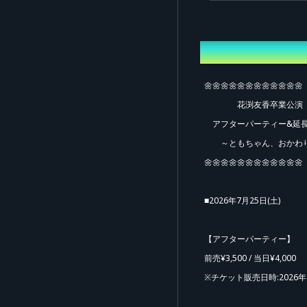
Overview
🌼🌼🌼🌼🌼🌼🌼🌼🌼🌼🌼🌼
Ad
花渕友香卒業公演
アフターパーティー&延
～ともちゃん、おかわ
🌼🌼🌼🌼🌼🌼🌼🌼🌼🌼🌼🌼
■2026年7月25日(土)
【アフターパーティー】
前売¥3,500 / 当日¥4,000
※チケット販売日時:2026年7月