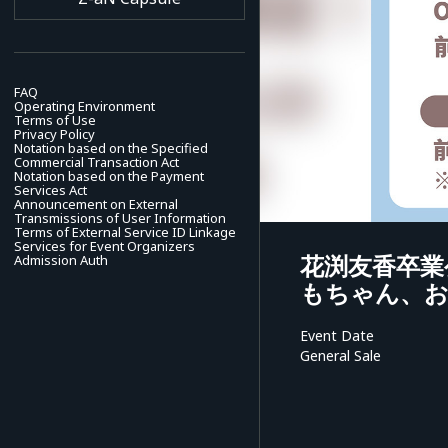
FAQ
Operating Environment
Terms of Use
Privacy Policy
Notation based on the Specified
Commercial Transaction Act
Notation based on the Payment
Services Act
Announcement on External
Transmissions of User Information
Terms of External Service ID Linkage
Services for Event Organizers
花渕友香卒業
Admission Auth
もちゃん、
Event Date
General Sale