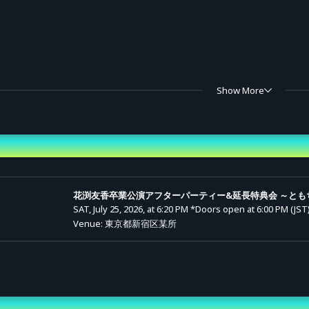
Show More
せん。
1日(水)22:00〜2026年7月24日(金)23:59迄
nd Time
花渕友香卒業公演アフターパーティー&延長特典会 ～とも
SAT, July 25, 2026, at 6:20 PM
*Doors open at 6:00 PM (JST
汁とおにぎりであなたをもてなします♡
Venue: 東京都新宿区某所
催！スペシャル景品あり！
りおもてなしします！
─