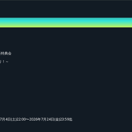
vance Sale (Lottery)
長特典会
り！～
4日(土)22:00〜2026年7月24日(金)23:59迄