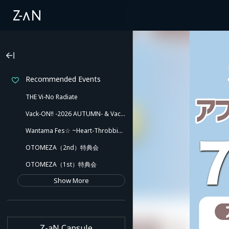
Recommended Events
THE Vi-No Radiate
Vack-ON!! -2026 AUTUMN- & Vack-ON!! -Blink side-
Wantama Fes☆ ~Heart-Throbbing! Inuyama Tamaki and Her Pleasant Friends!! There Might Even Be a Slip!~
OTOMEZA（2nd）特典会
OTOMEZA（1st）特典会
Show More
Z-aN Capsule