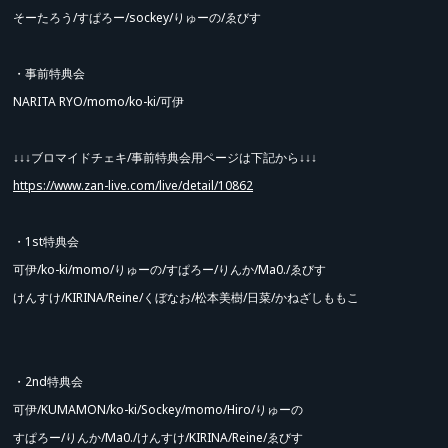
そーたろう/すぱろー/sockey/りゅーの/ゑびす
※お客様同士の特典会券の交換、譲渡、転売は禁止といたします。
悪質と判断した場合はご本人様確認をさせていただく場合がございます。
・事前特典会
※決済エラーが発生した場合、またそれにより完売してしまった場合もこちら
NARITA RYO/momo/ko-ki/可伊
では一切の責任を負いません。
※完売した商品は予告なく再販する場合がございます。
↓↓↓ブロマイドチェキ/事前特典会用ページは下記から↓↓↓
※各在庫についてのお問い合わせはお控えください。
https://www.zan-live.com/live/detail/10862
※会場内、会場付近での溜まる行為は禁止となります。
※特典会に参加し終えたお客様、特典会に参加予定のないお客様は速やかにご
・1st特典会
退場いただきますようご協力お願いいたします。
可伊/ko-ki/momo/りゅーの/すぱろー/りんか/Ma0./ゑびす
指示に従わない場合特典会への参加をお断りする場合がございます。状況によ
けんすけ/KIRINA/Reine/くぼなお/松本美樹/日菜/かねざしももこ
ってはイベント自体を中止する可能性がございます。
※全ての記載事項をご確認の上、同意いただいた方のみチケットをご購入くだ
さい。
・2nd特典会
※チケットを購入された方のみでなく、同行者におきましても全ての記載事項
可伊/KUMAMON/ko-ki/Sockey/momo/Hiro/りゅーの
と対象となります。
すぱろー/りんか/Ma0./けんすけ/KIRINA/Reine/ゑびす
特典会に参加されるお客様および物販をご購入の全てのお客様は