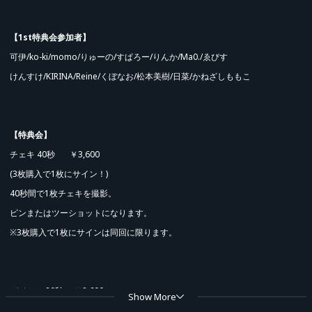
【1st特典会参加者】
可伊/ko-ki/momo/りゅーの/すぱろー/りんか/Ma0./ゑびす
けんすけ/KIRINA/Reine/くぼなお/松本美樹/日菜/かねざしももこ
【特典会】
チェキ 40秒 ￥3,600
(3枚購入で1枚にサイン！)
40秒間で1枚チェキを撮影。
ピンまたはツーショットになります。
※3枚購入で1枚にサインは同回に限ります。
デジショ 20秒 ￥2,600
Show More
20秒間で1枚スマートフォンを使用し撮影。