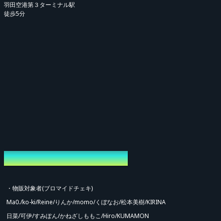
羽田空港第３ターミナル駅
来かねます。
徒歩5分
※本公演は環境の維持、および皆様へ快適なサービスを提供するためにシステ
ム手数料を導入しております。
※1stの特典会に参加する場合は1stの本編チケットが必要です。お持ちでない
方は参加できません。(2ndも同様)
※事前特典会に参加される場合は1stまたは2ndの公演チケットが必要です。
※お客様の購入間違えが増えております。返金、変更は出来かねますのでご了
承ください。
※他のお客様の特典会を監視する行為は禁止させていただきます。
※特典会中の動画撮影、録音、画面録画は禁止となります。
※本公演では各レーンに入れるお客様の人数は1名様のみです。
特典会参加者/物販対象者
※整列時はスタッフの指示に必ず従ってください。
※特典会は特典会チケット購入順でのご案内ではございません。
・物販対象者(ブロマイドチェキ)
※整列終了後の参加はいかなる理由でもお断りさせていただきます。
Ma0./ko-ki/Reine/りんか/momo/くぼなお/松本美樹/KIRINA
※撮影は演者またはスタッフが行います。
日菜/可伊/すみぽん/かねざしももこ/Hiro/KUMAMON
※ピンもしくはツーショットで撮影いただけます。