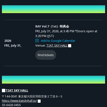
ピンまたはツーショットになります。
Event Date and Time
販売期間
RAY Vol.7（1st）特典会
FRI, July 31, 2026, at 3:45 PM
*Doors open at
Advance Sale (Lottery)
サインチェキ40秒、デジショ20秒
3:20 PM (JST)
7月4日 22:00 〜 7月29日23:59まで
2026
Add to Google Calendar
FRI, July 31,
Venue:
TIAT SKY HALL
Find tickets
↓購入前に注意事項を必ずお読みください↓
Venue
※スタッフの指示に従わない等、不適切な態度と判断した場合は、イベント・
TIAT SKY HALL
特典会の途中であっても発見次第スタッフから注意をさせていただき、最悪の
〒144-0041 東京都大田区羽田空港２丁目６−５
場合は会場から退出していただきます。
https://www.tiatskyhall.jp/
03-6428-0456
※特典会は指定した場所以外の撮影は禁止となります。特典会中のご移動は出